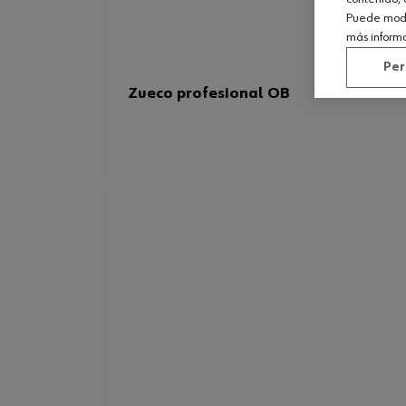
Puede modif
más inform
Per
Zueco profesional OB