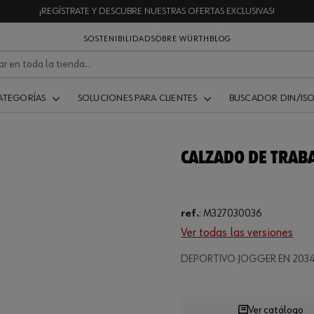
¡REGÍSTRATE Y DESCUBRE NUESTRAS OFERTAS EXCLUSIVAS!
SOSTENIBILIDAD
SOBRE WÜRTH
BLOG
ATEGORÍAS
SOLUCIONES PARA CLIENTES
BUSCADOR DIN/IS
CALZADO DE TRABA
ref.
:
M327030036
Ver todas las versiones
.
DEPORTIVO JOGGER EN 2034
Loading
Ver catálogo