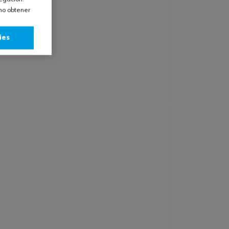
omo obtener
ies