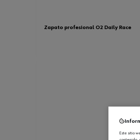
Zapato profesional O2 Daily Race
Infor
Este sitio 
contenido, 