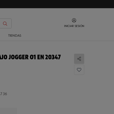
INICIAR SESIÓN
O
TIENDAS
JO JOGGER O1 EN 20347
Compartir
7 36
...