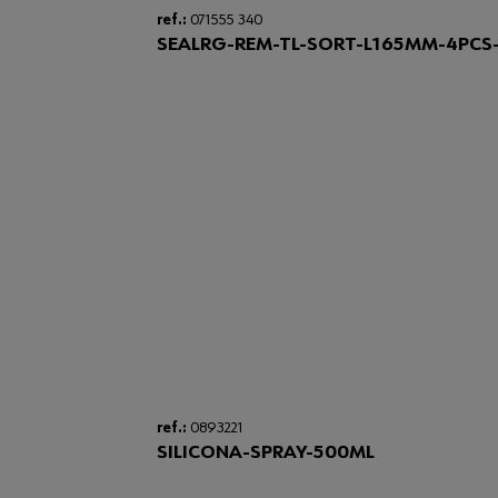
ref.:
071555 340
SEALRG-REM-TL-SORT-L165MM-4PCS-
ref.:
0893221
SILICONA-SPRAY-500ML