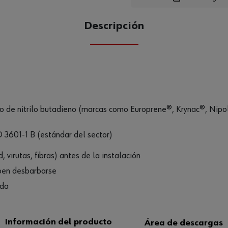
Descripción
CANTIDAD
UE
o de nitrilo butadieno (marcas como Europrene®, Krynac®, Nipo
 3601-1 B (estándar del sector)
 virutas, fibras) antes de la instalación
eben desbarbarse
ada
Información del producto
Área de descargas