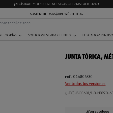
¡REGÍSTRATE Y DESCUBRE NUESTRAS OFERTAS EXCLUSIVAS!
SOSTENIBILIDAD
SOBRE WÜRTH
BLOG
ATEGORÍAS
SOLUCIONES PARA CLIENTES
BUSCADOR DIN/IS
JUNTA TÓRICA, MÉ
ref.
:
046806330
Ver todas las versiones
(J-TC)-ISO3601/1-B-NBR70-6
Loading...
Ver catálogo