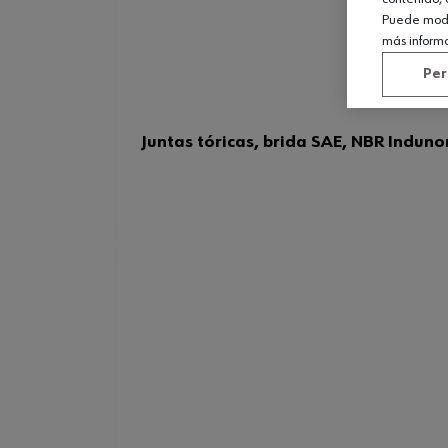
Puede modif
más inform
Per
Juntas tóricas, brida SAE, NBR Indun