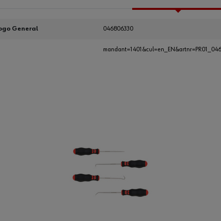
ogo General
046806330
mandant=1401&cul=en_EN&artnr=PR01_04