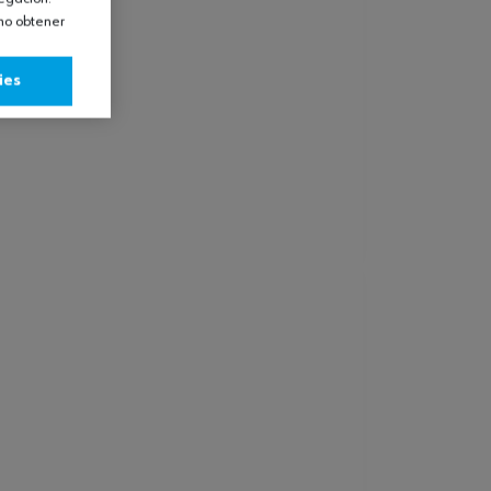
omo obtener
ies