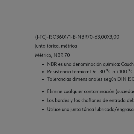
(J-TC)-ISO3601/1-B-NBR70-63,00X3,00
Junta tórica, métrica
Métrico, NBR 70
NBR es una denominación química: Cauch
Resistencia térmica: De -30 °C a +100 °C
Tolerancias dimensionales según DIN ISO
Elimine cualquier contaminación (suciedad,
Los bordes y los chaflanes de entrada d
Utilice una junta tórica lubricada/engras