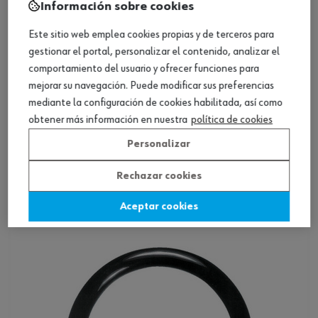
Información sobre cookies
Este sitio web emplea cookies propias y de terceros para
gestionar el portal, personalizar el contenido, analizar el
comportamiento del usuario y ofrecer funciones para
mejorar su navegación. Puede modificar sus preferencias
mediante la configuración de cookies habilitada, así como
obtener más información en nuestra
política de cookies
Personalizar
O-ring·for·ORFS·Indunorm·(3503010541)
Rechazar cookies
Ver producto
Aceptar cookies