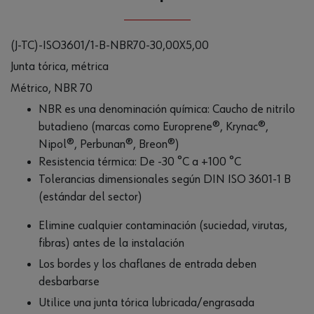
(J-TC)-ISO3601/1-B-NBR70-30,00X5,00
Junta tórica, métrica
Métrico, NBR 70
NBR es una denominación química: Caucho de nitrilo
butadieno (marcas como Europrene®, Krynac®,
Nipol®, Perbunan®, Breon®)
Resistencia térmica: De -30 °C a +100 °C
Tolerancias dimensionales según DIN ISO 3601-1 B
(estándar del sector)
Elimine cualquier contaminación (suciedad, virutas,
fibras) antes de la instalación
Los bordes y los chaflanes de entrada deben
desbarbarse
Utilice una junta tórica lubricada/engrasada