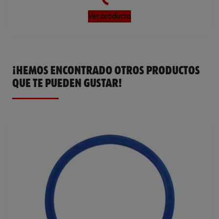
Dureza shore A mín./máx.
65-75
Ver producto
¡HEMOS ENCONTRADO OTROS PRODUCTOS
QUE TE PUEDEN GUSTAR!