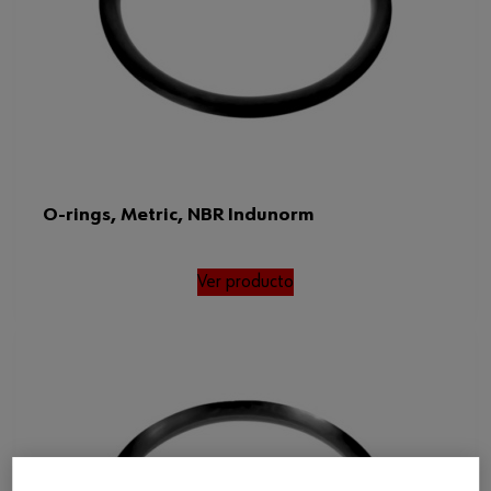
O-rings, Metric, NBR Indunorm
Ver producto