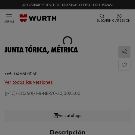
¡REGÍSTRATE Y DESCUBRE NUESTRAS OFERTAS EXCLUSIVAS!
BUSCAR
INICIAR SESIÓN
MENÚ
Loading...
JUNTA TÓRICA, MÉTRICA
Comp
ref.
:
046803050
Ver todas las versiones
(J-TC)-ISO3601/1-B-NBR70-30,00X5,00
Loading...
Ver catálogo
CANTIDAD
Descripción
UE