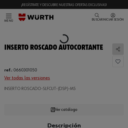
¡REGÍSTRATE Y DESCUBRE NUESTRAS OFERTAS EXCLUSIVAS!
BUSCAR
INICIAR SESIÓN
MENÚ
Loading...
INSERTO ROSCADO AUTOCORTANTE
Comp
ref.
:
0660301050
Ver todas las versiones
INSERTO ROSCADO-SLFCUT-(DSP)-M5
Loading...
Ver catálogo
CANTIDAD
Descripción
UE