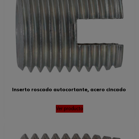
Rosca interior
5 mm
Diámetro nominal
5 mm
Tipo de rosca
M
Diámetro exterior
8 mm
Paso
1 mm
Diámetro mínimo de orificio de
7.2 mm
perforación
Peso del producto (por artículo)
1.640 g
Inserto roscado autocortante, acero cincado
Tipo de rosca x diámetro nominal
M5
Ver producto
Diámetro exterior x paso
8 x 1 mm
Diámetro mínimo/máximo de
7,2-7,6 mm
orificio de perforación