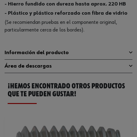
- Hierro fundido con dureza hasta aprox. 220 HB
- Plástico y plástico reforzado con fibra de vidrio
(Se recomiendan pruebas en el componente original,
particularmente cerca de los bordes).
Información del producto
Área de descargas
Material
Acero, cementado
¡HEMOS ENCONTRADO OTROS PRODUCTOS
Superficie
TFP
Catálogo General
0660301050
QUE TE PUEDEN GUSTAR!
Compatible con RoHS
Sí
Diámetro máximo del orificio de
7.6 mm
perforación
Longitud
10 mm