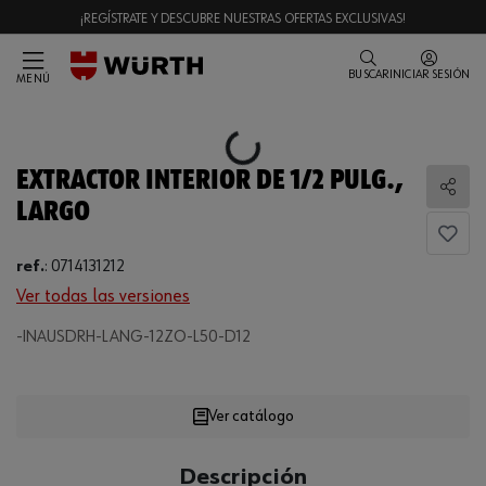
¡REGÍSTRATE Y DESCUBRE NUESTRAS OFERTAS EXCLUSIVAS!
BUSCAR
INICIAR SESIÓN
MENÚ
Loading...
EXTRACTOR INTERIOR DE 1/2 PULG.,
Comp
LARGO
ref.
:
0714131212
Ver todas las versiones
-INAUSDRH-LANG-12ZO-L50-D12
Loading...
Ver catálogo
CANTIDAD
Descripción
UE