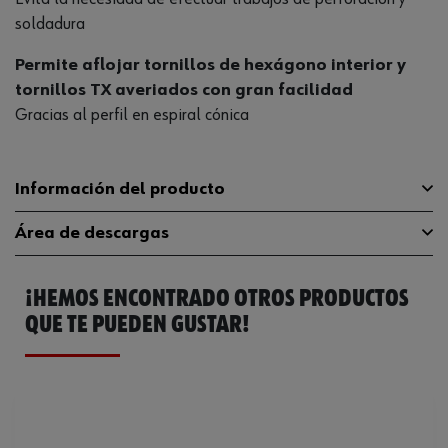
soldadura
Permite aflojar tornillos de hexágono interior y
tornillos TX averiados con gran facilidad
Gracias al perfil en espiral cónica
Información del producto
Área de descargas
Longitud
78 mm
¡HEMOS ENCONTRADO OTROS PRODUCTOS
Accionamiento
1/2 pulgadas
Catálogo General
0714131212
QUE TE PUEDEN GUSTAR!
Diámetro
12 mm
Código del sistema armonizado
82054000000
Peso del producto (por artículo)
125.000 g