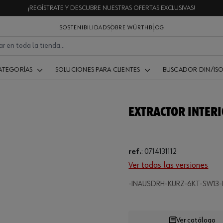
¡REGÍSTRATE Y DESCUBRE NUESTRAS OFERTAS EXCLUSIVAS!
SOSTENIBILIDAD
SOBRE WÜRTH
BLOG
ATEGORÍAS
SOLUCIONES PARA CLIENTES
BUSCADOR DIN/IS
EXTRACTOR INTER
ref.
:
0714131112
Ver todas las versiones
-INAUSDRH-KURZ-6KT-SW13-
Loading...
Ver catálogo