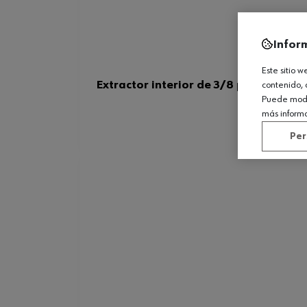
Infor
Este sitio 
Extractor interior de 3/8 pulg., largo
contenido, 
Puede modif
más inform
Per