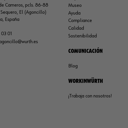
de Cameros, pcls. 86-88
Museo
Sequero, El (Agoncillo)
Ayuda
ja, España
Compliance
Calidad
 03 01
Sostenibilidad
agoncillo@wurth.es
COMUNICACIÓN
Blog
WORKINWÜRTH
¡Trabaja con nosotros!