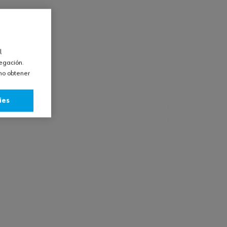
l
vegación.
omo obtener
ies