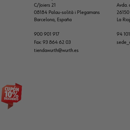
C/Joiers 21
Avda. 
08184 Palau-solità i Plegamans
26150 
Barcelona, España
La Rio
900 901 917
94 101
Fax:
93 864 62 03
sede_
tiendawurth@wurth.es