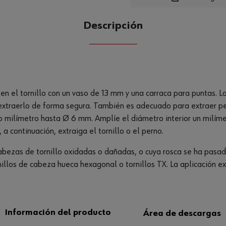
Descripción
CANTIDAD
UE
n el tornillo con un vaso de 13 mm y una carraca para puntas. La 
 extraerlo de forma segura. También es adecuado para extraer per
dio milímetro hasta Ø 6 mm. Amplíe el diámetro interior un milím
a continuación, extraiga el tornillo o el perno.
abezas de tornillo oxidadas o dañadas, o cuya rosca se ha pasado.
ornillos de cabeza hueca hexagonal o tornillos TX. La aplicación
Información del producto
Área de descargas