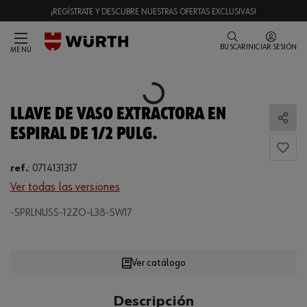
¡REGÍSTRATE Y DESCUBRE NUESTRAS OFERTAS EXCLUSIVAS!
BUSCAR
INICIAR SESIÓN
MENÚ
Loading...
LLAVE DE VASO EXTRACTORA EN
Comp
ESPIRAL DE 1/2 PULG.
ref.
:
0714131317
Ver todas las versiones
-SPRLNUSS-12ZO-L38-SW17
Loading...
Ver catálogo
CANTIDAD
Descripción
UE