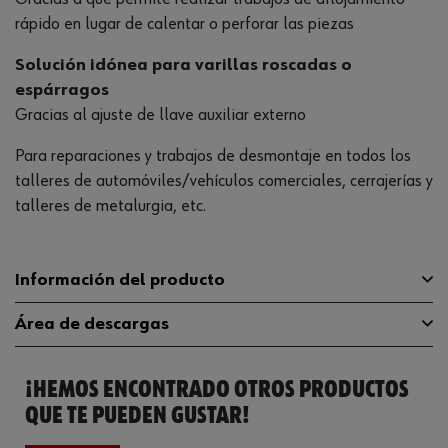
rápido en lugar de calentar o perforar las piezas
Solución idónea para varillas roscadas o
espárragos
Gracias al ajuste de llave auxiliar externo
Para reparaciones y trabajos de desmontaje en todos los
talleres de automóviles/vehículos comerciales, cerrajerías y
talleres de metalurgia, etc.
Información del producto
Área de descargas
Longitud
38 mm
¡HEMOS ENCONTRADO OTROS PRODUCTOS
Accionamiento
1/2 pulgadas
Catálogo General
0714131317
QUE TE PUEDEN GUSTAR!
Ancho de llave
21 mm