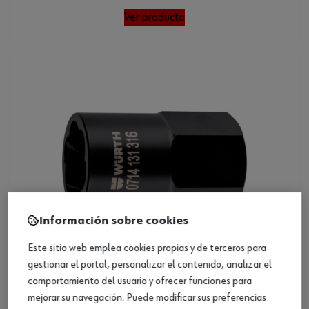
Ver producto
Información sobre cookies
Este sitio web emplea cookies propias y de terceros para
gestionar el portal, personalizar el contenido, analizar el
comportamiento del usuario y ofrecer funciones para
Vaso extractor en espiral de 1/2 pulg.
mejorar su navegación. Puede modificar sus preferencias