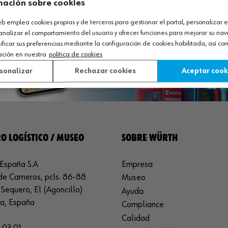
mación sobre cookies
web emplea cookies propias y de terceros para gestionar el portal, personalizar e
analizar el comportamiento del usuario y ofrecer funciones para mejorar su na
icar sus preferencias mediante la configuración de cookies habilitada, así c
ación en nuestra
política de cookies
sonalizar
Rechazar cookies
Aceptar cook
O LOGÍSTICO / MUSEO
SOBRE WÜRTH
España S.A
Empresa
de Cameros, pcls. 86-88
Museo
Sequero, El (Agoncillo)
Ayuda
ja, España
Compliance
Calidad
 03 01