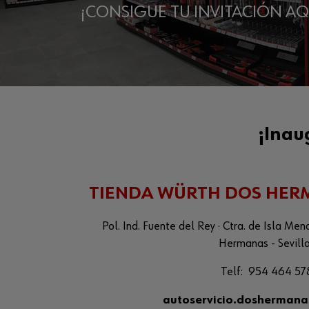
¡CONSIGUE TU INVITACIÓN AQ
¡Inau
TIENDA WÜRTH DOS HERM
Pol. Ind. Fuente del Rey · Ctra. de Isla M
Hermanas - Sevil
Telf:
954 464 57
autoservicio.doshermana