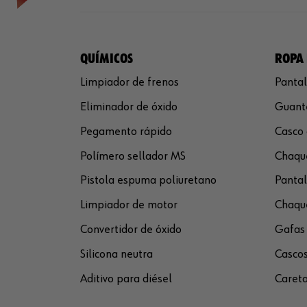
QUÍMICOS
ROPA 
Limpiador de frenos
Pantal
Eliminador de óxido
Guante
Pegamento rápido
Casco 
Polímero sellador MS
Chaque
Pistola espuma poliuretano
Pantal
Limpiador de motor
Chaque
Convertidor de óxido
Gafas 
Silicona neutra
Cascos
Aditivo para diésel
Careta