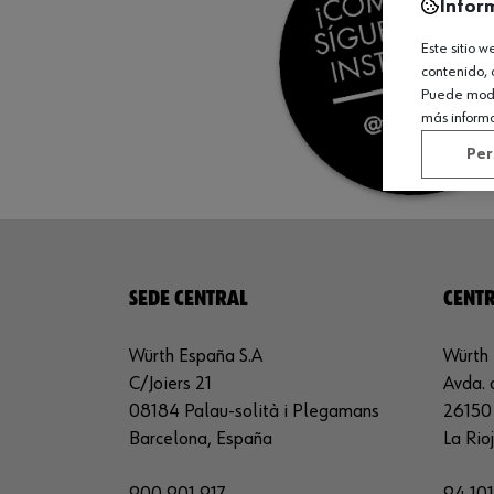
Infor
Este sitio 
contenido, 
Puede modif
más inform
Per
SEDE CENTRAL
CENTR
Würth España S.A
Würth 
C/Joiers 21
Avda. 
08184 Palau-solità i Plegamans
26150 
Barcelona, España
La Rio
900 901 917
94 101