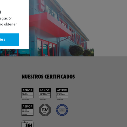
l
vegación.
omo obtener
ies
NUESTROS CERTIFICADOS