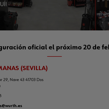
UÍ!
guración oficial el próximo 20 de fe
ANAS (SEVILLA)
enor 29, Nave 43 41703 Dos
la
8
s@wurth.es