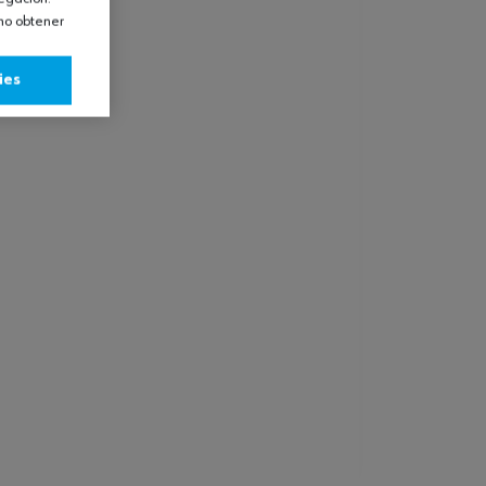
omo obtener
ies