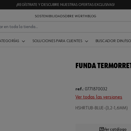
¡REGÍSTRATE Y DESCUBRE NUESTRAS OFERTAS EXCLUSIVAS!
SOSTENIBILIDAD
SOBRE WÜRTH
BLOG
ATEGORÍAS
SOLUCIONES PARA CLIENTES
BUSCADOR DIN/IS
FUNDA TERMORRET
ref.
:
0771870032
Ver todas las versiones
.
HSHRTUB-BLUE-(3,2-1,6MM)
Loading
Ver catálogo