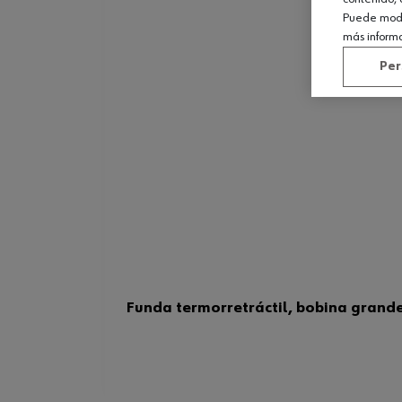
Puede modif
más inform
Per
Funda termorretráctil, bobina grand