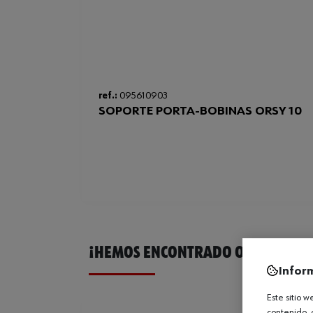
ref.:
095610903
SOPORTE PORTA-BOBINAS ORSY 10
¡HEMOS ENCONTRADO OTROS PROD
Infor
Este sitio 
contenido, 