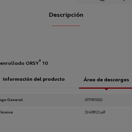
Descripción
CANTIDAD
UE
®
e enrollado ORSY
10
Información del producto
Área de descargas
ogo General
0771870032
Técnica
32408123.pdf