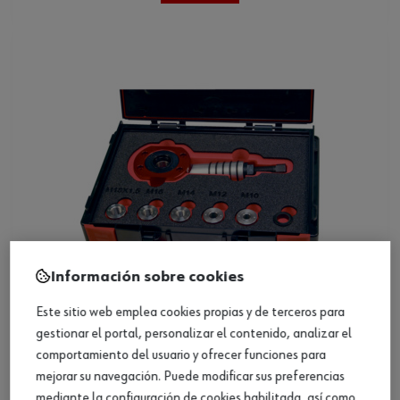
Información sobre cookies
Este sitio web emplea cookies propias y de terceros para
gestionar el portal, personalizar el contenido, analizar el
Set de cilindros mecadráulicos, 7 piezas
comportamiento del usuario y ofrecer funciones para
mejorar su navegación. Puede modificar sus preferencias
mediante la configuración de cookies habilitada, así como