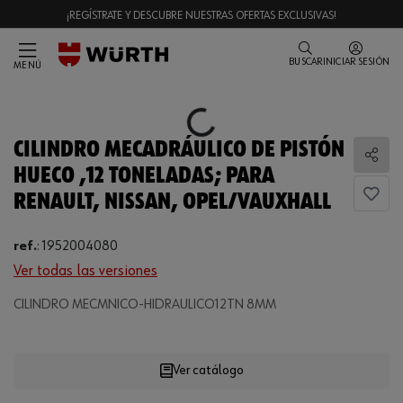
¡REGÍSTRATE Y DESCUBRE NUESTRAS OFERTAS EXCLUSIVAS!
BUSCAR
INICIAR SESIÓN
MENÚ
Loading...
CILINDRO MECADRÁULICO DE PISTÓN
Comp
HUECO ,12 TONELADAS; PARA
RENAULT, NISSAN, OPEL/VAUXHALL
ref.
:
1952004080
Ver todas las versiones
Loading...
CILINDRO MECΜNICO-HIDRAULICO12TN 8MM
Ver catálogo