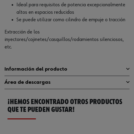
Ideal para requisitos de potencia excepcionalmente
altos en espacios reducidos
Se puede utilizar como cilindro de empuje o tracción
Extracción de los
inyectores/cojinetes/casquillos/rodamientos silenciosos,
etc.
Información del producto
Área de descargas
Peso de carga máximo
12 t
¡HEMOS ENCONTRADO OTROS PRODUCTOS
Rosca de conexión
M10M12M14M16M18
Catálogo General
1952004080
QUE TE PUEDEN GUSTAR!
Peso del producto (por artículo)
3600.000 g
Presión funcionamiento
700 bar