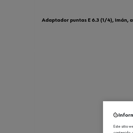
Adaptador puntas E 6.3 (1/4), imán, 
Infor
Este sitio 
contenido, 