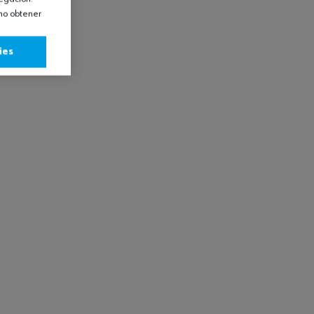
omo obtener
ies