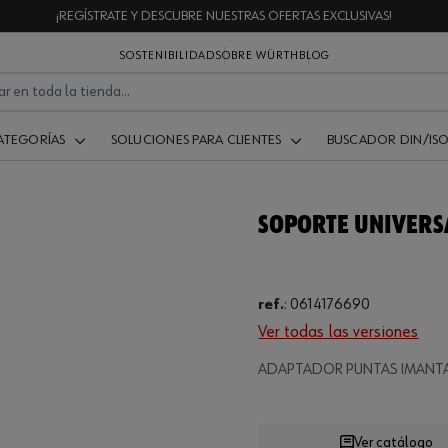
¡REGÍSTRATE Y DESCUBRE NUESTRAS OFERTAS EXCLUSIVAS!
SOSTENIBILIDAD
SOBRE WÜRTH
BLOG
ATEGORÍAS
SOLUCIONES PARA CLIENTES
BUSCADOR DIN/IS
SOPORTE UNIVERSAL
ref.
:
0614176690
Ver todas las versiones
Loading...
ADAPTADOR PUNTAS IMANT
Ver catálogo