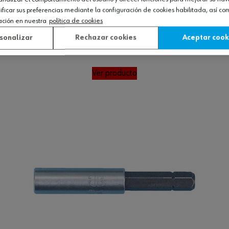
icar sus preferencias mediante la configuración de cookies habilitada, así c
ación en nuestra
política de cookies
sonalizar
Rechazar cookies
Aceptar cook
ero inoxidable
Ver producto