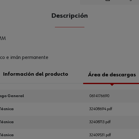
Descripción
CANTIDAD
UE
MM
tico e imán permanente
Información del producto
Área de descargas
ogo General
0614176690
Técnica
32408694.pdf
Técnica
32408713.pdf
Técnica
32409531.pdf