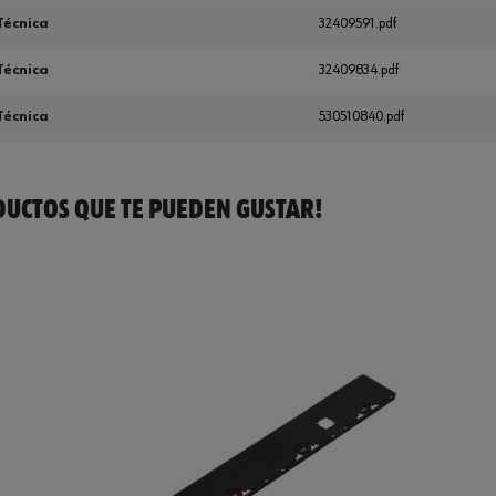
Técnica
32409591.pdf
Técnica
32409834.pdf
Técnica
530510840.pdf
UCTOS QUE TE PUEDEN GUSTAR!