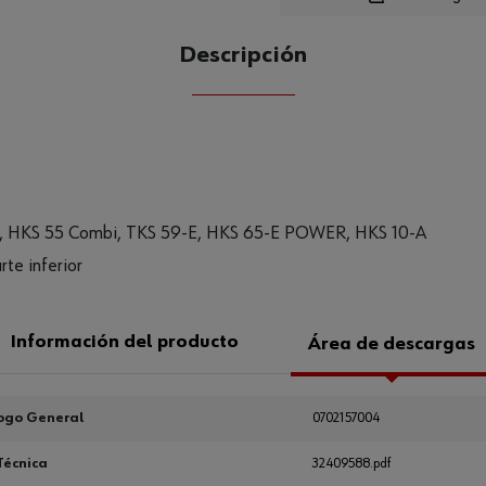
Descripción
CANTIDAD
UE
, HKS 55 Combi, TKS 59-E, HKS 65-E POWER, HKS 10-A
te inferior
Información del producto
Área de descargas
ogo General
0702157004
Técnica
32409588.pdf