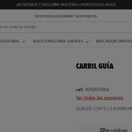
¡REGÍSTRATE Y DESCUBRE NUESTRAS OFERTAS EXCLUSIVAS!
SOSTENIBILIDAD
SOBRE WÜRTH
BLOG
ATEGORÍAS
SOLUCIONES PARA CLIENTES
BUSCADOR DIN/IS
CARRIL GUÍA
ref.
:
0702157004
Ver todas las versiones
GUIA DE CORTE 1,5 M PARA H
Loading...
Ver catálogo