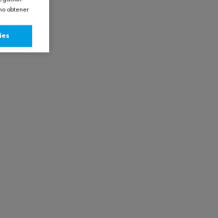
omo obtener
ies