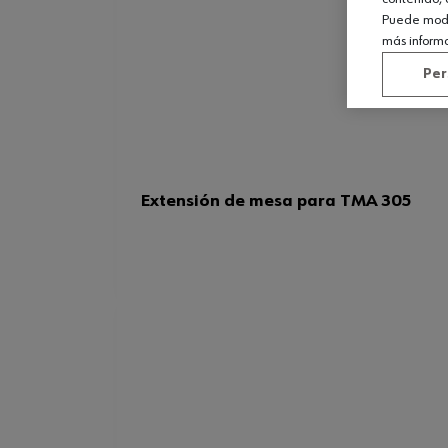
Puede modif
más inform
Per
Extensión de mesa para TMA 305