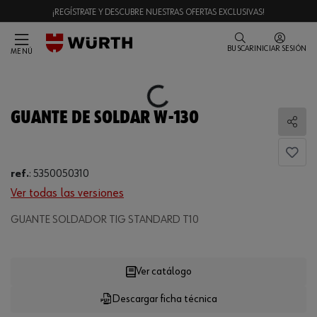
¡REGÍSTRATE Y DESCUBRE NUESTRAS OFERTAS EXCLUSIVAS!
BUSCAR
INICIAR SESIÓN
MENÚ
Loading...
GUANTE DE SOLDAR W-130
Comp
ref.
:
5350050310
Ver todas las versiones
Loading...
GUANTE SOLDADOR TIG STANDARD T10
Ver catálogo
Descargar ficha técnica
CANTIDAD
UE