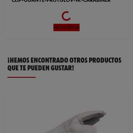
Loading...
CLIP-GUANTE-PROTGLOV-W.-CARABINER
ISO
21420
ISO 21420, EN
Normas
388:2016+A1:2018, EN
407:2020
Ver producto
¡HEMOS ENCONTRADO OTROS PRODUCTOS
QUE TE PUEDEN GUSTAR!