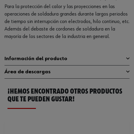
Para la protección del calor y las proyecciones en las
operaciones de soldadura grandes durante largos periodos
de tiempo sin interrupción con electrodos, hilo continuo, etc.
Además del debaste de cordones de soldadura en la
mayoría de los sectores de la industria en general.
Información del producto
Área de descargas
Material
Cuero de vacuno
¡HEMOS ENCONTRADO OTROS PRODUCTOS
Color
Rojo oscuro
Declaración de conformidad CE
528543729.pdf
QUE TE PUEDEN GUSTAR!
Tamaño
10
Catálogo General
0984320002
Categoría
II
Ficha Técnica
32410536.pdf
Vida útil desde la producción
60 mes