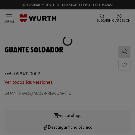
¡REGÍSTRATE Y DESCUBRE NUESTRAS OFERTAS EXCLUSIVAS!
BUSCAR
INICIAR SESIÓN
MENÚ
Loading...
GUANTE SOLDADOR
Comp
ref.
:
0984320002
Ver todas las versiones
GUANTE-MIG/MAG-PREMIUM-T10
Loading...
Ver catálogo
Descargar ficha técnica
CANTIDAD
UE