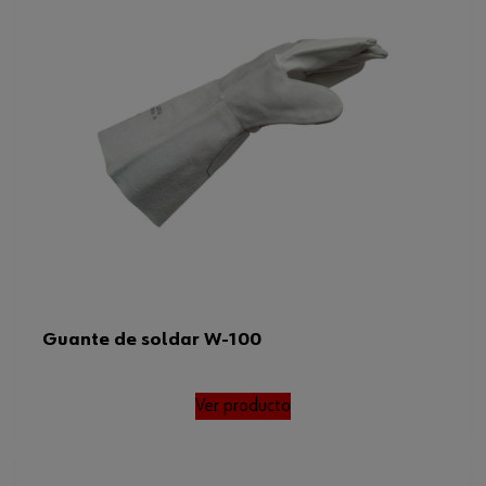
Estándar EN
388:2016407
Peso del producto (por artículo)
412.000 g
Normas
EN 388:2016, EN 407
Guante de soldar W-100
Ver producto