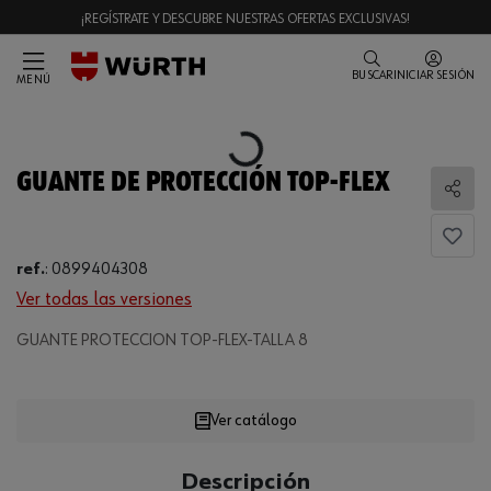
¡REGÍSTRATE Y DESCUBRE NUESTRAS OFERTAS EXCLUSIVAS!
BUSCAR
INICIAR SESIÓN
MENÚ
Loading...
GUANTE DE PROTECCIÓN TOP-FLEX
Comp
ref.
:
0899404308
Ver todas las versiones
GUANTE PROTECCION TOP-FLEX-TALLA 8
Loading...
Ver catálogo
CANTIDAD
Descripción
UE