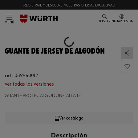
¡REGÍSTRATE Y DESCUBRE NUESTRAS OFERTAS EXCLUSIVAS!
BUSCAR
INICIAR SESIÓN
MENÚ
Loading...
GUANTE DE JERSEY DE ALGODÓN
Comp
ref.
:
089940012
Ver todas las versiones
GUANTE PROTEC ALGODON-TALLA 12
Loading...
Ver catálogo
CANTIDAD
Descripción
UE