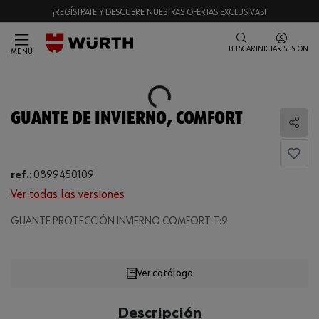
¡REGÍSTRATE Y DESCUBRE NUESTRAS OFERTAS EXCLUSIVAS!
BUSCAR
INICIAR SESIÓN
MENÚ
Loading...
GUANTE DE INVIERNO, COMFORT
Comp
ref.
:
0899450109
Ver todas las versiones
GUANTE PROTECCIÓN INVIERNO COMFORT T:9
Loading...
Ver catálogo
CANTIDAD
Descripción
UE