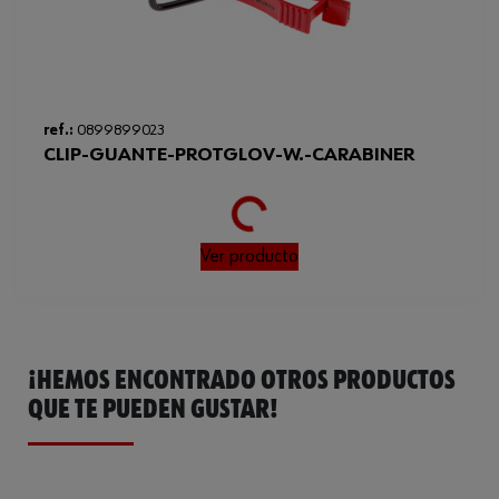
Vida útil desde la producción
60 mes
Caucho natural con
Material del revestimiento
acabado arrugado
Sin silicona
Sí
ref.:
0899899023
Loading...
CLIP-GUANTE-PROTGLOV-W.-CARABINER
Estándar EN
388:2016+A1:2018511:2006
Código del sistema armonizado
61161020000
Ver producto
Peso del producto (por artículo)
145.500 g
ISO
21420
Calibre
15
¡HEMOS ENCONTRADO OTROS PRODUCTOS
QUE TE PUEDEN GUSTAR!
ISO 21420, EN
Normas
388:2016+A1:2018, EN
511:2006