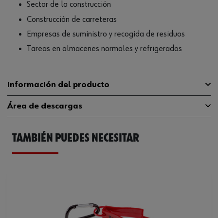
Sector de la construcción
Construcción de carreteras
Empresas de suministro y recogida de residuos
Tareas en almacenes normales y refrigerados
Información del producto
Área de descargas
Material del revestimiento
Poliamida/lana acrílica
TAMBIÉN PUEDES NECESITAR
Color
Naranja
Catálogo General
0899450109
Tamaño
Declaración de
9
Y12019032202000043203114bb7c4585
conformidad EN
Categoría
II
Resistencia de corte conforme a
C
ISO 13997