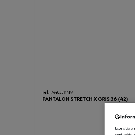
ref.:
M403311419
PANTALON STRETCH X GRIS 36 (42)
Infor
Este sitio 
contenido, 