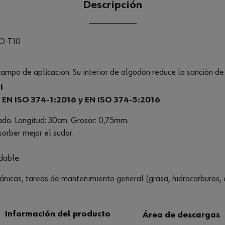
Descripción
CANTIDAD
UE
O-T10
ampo de aplicación. Su interior de algodón reduce la sanción de 
I
EN ISO 374-1:2016 y EN ISO 374-5:2016
cado. Longitud: 30cm. Grosor: 0,75mm.
sorber mejor el sudor.
dable.
cánicas, tareas de mantenimiento general (grasa, hidrocarburos, a
Información del producto
Área de descargas