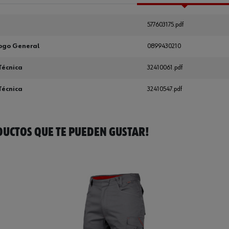
577603175.pdf
ogo General
0899430210
Técnica
32410061.pdf
Técnica
32410547.pdf
UCTOS QUE TE PUEDEN GUSTAR!