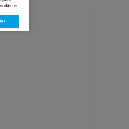
omo obtener
ies