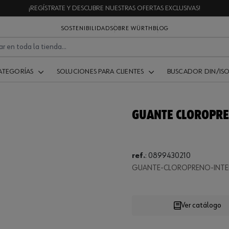
¡REGÍSTRATE Y DESCUBRE NUESTRAS OFERTAS EXCLUSIVAS!
SOSTENIBILIDAD
SOBRE WÜRTH
BLOG
ATEGORÍAS
SOLUCIONES PARA CLIENTES
BUSCADOR DIN/IS
GUANTE CLOROPRE
.
ref.
:
0899430210
GUANTE-CLOROPRENO-INTE
Loading
Ver catálogo