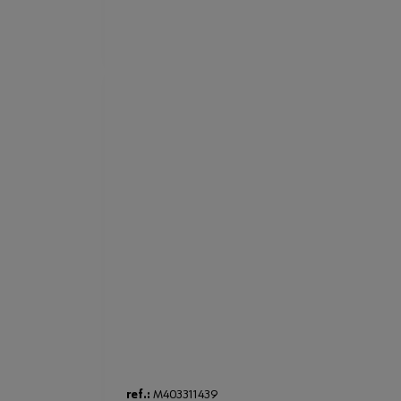
ref.:
M403311439