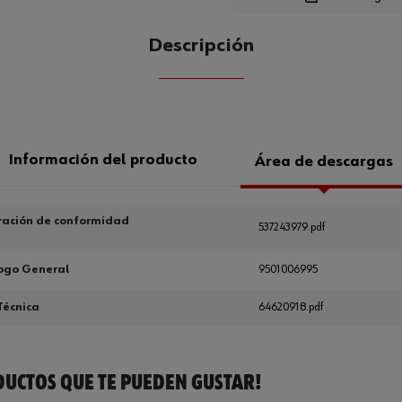
Descripción
CANTIDAD
UE
Información del producto
Área de descargas
ración de conformidad
537243979.pdf
ogo General
9501006995
Técnica
64620918.pdf
UCTOS QUE TE PUEDEN GUSTAR!