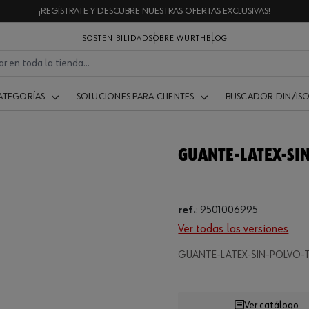
¡REGÍSTRATE Y DESCUBRE NUESTRAS OFERTAS EXCLUSIVAS!
SOSTENIBILIDAD
SOBRE WÜRTH
BLOG
ATEGORÍAS
SOLUCIONES PARA CLIENTES
BUSCADOR DIN/IS
GUANTE-LATEX-SIN
ref.
:
9501006995
Ver todas las versiones
GUANTE-LATEX-SIN-POLVO-T
Loading
Ver catálogo