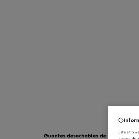
Infor
Este sitio 
Guantes desechables de nitrilo sin t
contenido, 