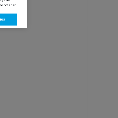
omo obtener
ies