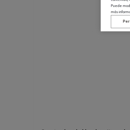
Puede modif
más inform
Per