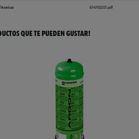
Técnica
674765203.pdf
UCTOS QUE TE PUEDEN GUSTAR!