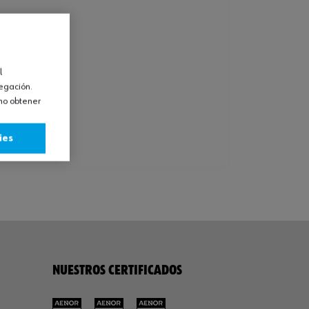
l
vegación.
omo obtener
ies
NUESTROS CERTIFICADOS