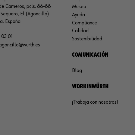
de Cameros, pcls. 86-88
Museo
Sequero, El (Agoncillo)
Ayuda
ja, España
Compliance
Calidad
 03 01
Sostenibilidad
agoncillo@wurth.es
COMUNICACIÓN
Blog
WORKINWÜRTH
¡Trabaja con nosotros!