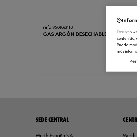
Infor
ref.:
9501022110
Este sitio 
GAS ARGÓN DESECHABLE ACERO 2,2 
contenido, 
Puede modif
más inform
Per
SEDE CENTRAL
CENTR
Würth España S.A
Würth 