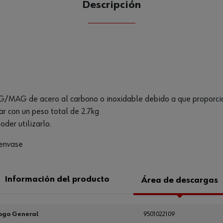
Descripción
CANTIDAD
UE
G/MAG de acero al carbono o inoxidable debido a que proporcion
 con un peso total de 2.7kg
der utilizarlo.
 envase
Información del producto
Área de descargas
ogo General
9501022109