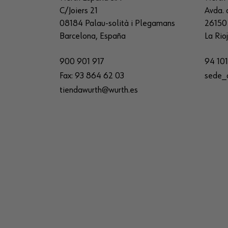
C/Joiers 21
Avda. 
08184 Palau-solità i Plegamans
26150 
Barcelona, España
La Rio
900 901 917
94 101
Fax:
93 864 62 03
sede_
tiendawurth@wurth.es