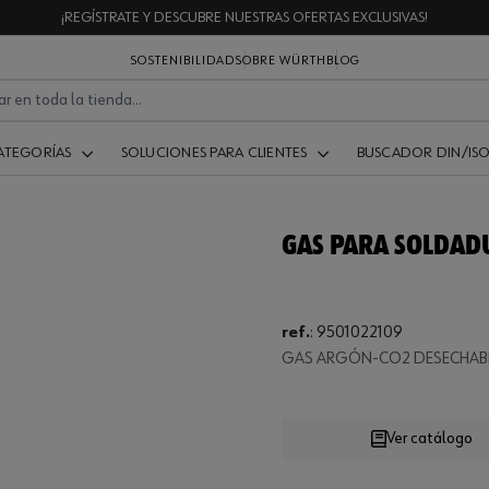
¡REGÍSTRATE Y DESCUBRE NUESTRAS OFERTAS EXCLUSIVAS!
SOSTENIBILIDAD
SOBRE WÜRTH
BLOG
ATEGORÍAS
SOLUCIONES PARA CLIENTES
BUSCADOR DIN/IS
GAS PARA SOLDAD
ref.
:
9501022109
Loading...
GAS ARGÓN-CO2 DESECHABLE
Ver catálogo