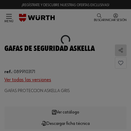
¡REGÍSTRATE Y DESCUBRE NUESTRAS OFERTAS EXCLUSIVAS!
BUSCAR
INICIAR SESIÓN
MENÚ
Loading...
GAFAS DE SEGURIDAD ASKELLA
Comp
ref.
:
0899103171
Ver todas las versiones
GAFAS PROTECCION ASKELLA GRIS
Loading...
Ver catálogo
Descargar ficha técnica
CANTIDAD
UE