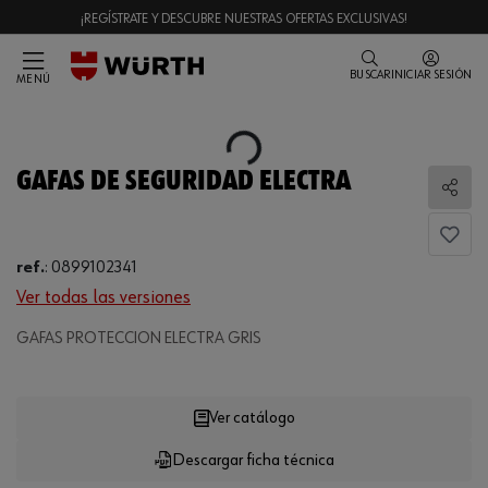
¡REGÍSTRATE Y DESCUBRE NUESTRAS OFERTAS EXCLUSIVAS!
BUSCAR
INICIAR SESIÓN
MENÚ
Loading...
GAFAS DE SEGURIDAD ELECTRA
Comp
ref.
:
0899102341
Ver todas las versiones
GAFAS PROTECCION ELECTRA GRIS
Loading...
Ver catálogo
Descargar ficha técnica
CANTIDAD
UE