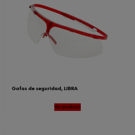
antivaho permanente
Peso
29 g
Categoría
II
Resistencia mecánica
F (45 m/s)
Estándar EN
166172
Código del sistema armonizado
90049090000
Peso del producto (por artículo)
48.000 g
Gafas de seguridad, LIBRA
Normas
EN 166, EN 172
Ver producto