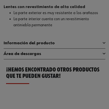
Lentes con revestimiento de alta calidad
La parte exterior es muy resistente a los arañazos
La parte interior cuenta con un revestimiento
antiniebla permanente
Información del producto
Área de descargas
Marcado de la lente de seguridad
5-2,5 W 1 FTKN
¡HEMOS ENCONTRADO OTROS PRODUCTOS
Material de la lente de seguridad
Policarbonato
Catálogo General
0899102341
QUE TE PUEDEN GUSTAR!
Protección UV
400 nm
Ficha Técnica
32410068.pdf
Color de la lente de seguridad
Declaración de
Gris
Y12019040902000091099696a99b40b5
conformidad EN
Extremadamente
resistente a los arañazos
Revestimiento del panel protector
en el exteriorInterior