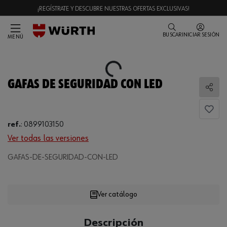
¡REGÍSTRATE Y DESCUBRE NUESTRAS OFERTAS EXCLUSIVAS!
BUSCAR
INICIAR SESIÓN
MENÚ
Loading...
GAFAS DE SEGURIDAD CON LED
Comp
ref.
:
0899103150
Ver todas las versiones
GAFAS-DE-SEGURIDAD-CON-LED
Loading...
Ver catálogo
CANTIDAD
Descripción
UE