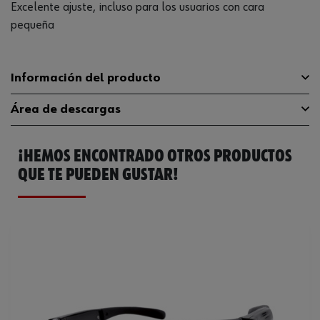
Excelente ajuste, incluso para los usuarios con cara
pequeña
Información del producto
Área de descargas
Batería recargable/batería
Sí
instalada permanentemente
¡HEMOS ENCONTRADO OTROS PRODUCTOS
Catálogo General
0899103150
Material de la lente de seguridad
Policarbonato
QUE TE PUEDEN GUSTAR!
Declaración de
Y1201904040200008231207840c748bb
Protección UV
385 nm
conformidad EN
WEEE (devolución de los residuos
6
de aparatos eléctricos y el
Color de la lente de seguridad
Transparente
Número de las baterías
2 Uds
recargables/baterías