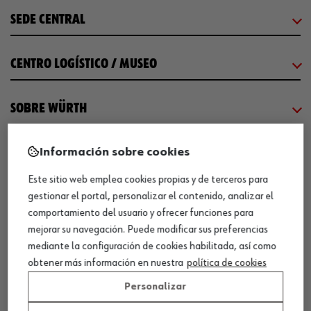
SEDE CENTRAL
CENTRO LOGÍSTICO / MUSEO
SOBRE WÜRTH
COMUNICACIÓN
Información sobre cookies
Este sitio web emplea cookies propias y de terceros para
WORKINWÜRTH
gestionar el portal, personalizar el contenido, analizar el
comportamiento del usuario y ofrecer funciones para
mejorar su navegación. Puede modificar sus preferencias
NUESTROS CERTIFICADOS
mediante la configuración de cookies habilitada, así como
obtener más información en nuestra
política de cookies
¡WÜRTH EMPRESA SOLIDARIA!
Personalizar