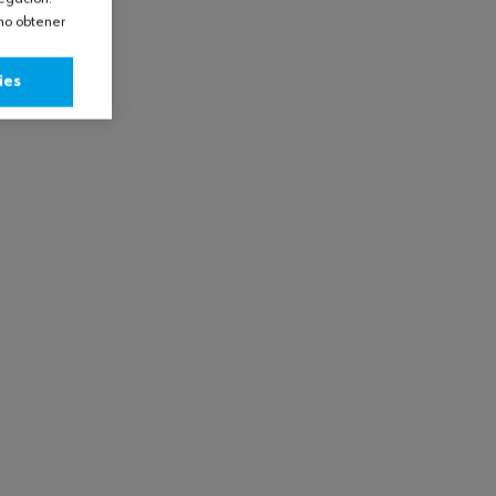
omo obtener
ies