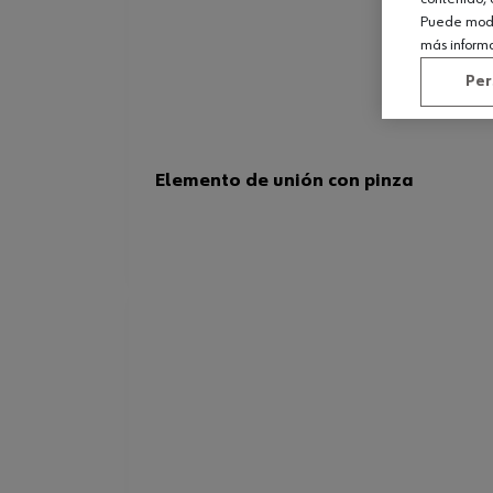
Puede modif
más inform
Per
Elemento de unión con pinza