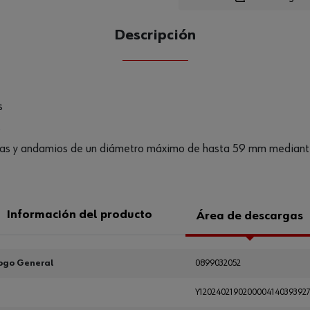
Descripción
CANTIDAD
UE
s
s
uberías y andamios de un diámetro máximo de hasta 59 mm median
Información del producto
Área de descargas
ogo General
0899032052
Y120240219020000414039392