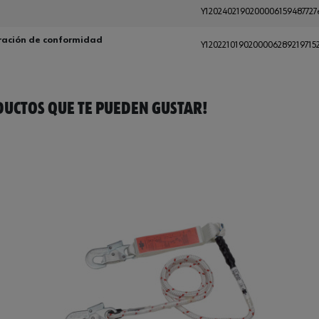
Y1202402190200006159487727
ración de conformidad
Y1202210190200006289219715
UCTOS QUE TE PUEDEN GUSTAR!