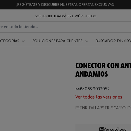
¡REGÍSTRATE Y DESCUBRE NUESTRAS OFERTAS EXCLUSIVAS!
SOSTENIBILIDAD
SOBRE WÜRTH
BLOG
ATEGORÍAS
SOLUCIONES PARA CLIENTES
BUSCADOR DIN/IS
CONECTOR CON ANT
ANDAMIOS
ref.
:
0899032052
Ver todas las versiones
FSTNR-FALLARSTR-SCAFFOL
Loading...
Ver catálogo