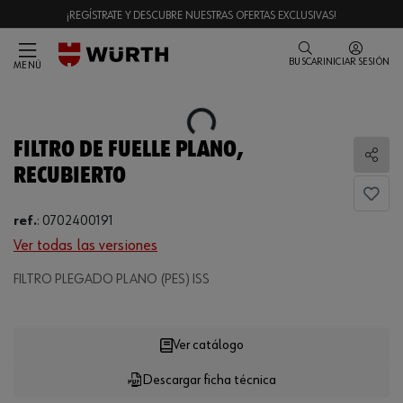
¡REGÍSTRATE Y DESCUBRE NUESTRAS OFERTAS EXCLUSIVAS!
BUSCAR
INICIAR SESIÓN
MENÚ
Loading...
FILTRO DE FUELLE PLANO,
Comp
RECUBIERTO
ref.
:
0702400191
Ver todas las versiones
FILTRO PLEGADO PLANO (PES) ISS
Loading...
Ver catálogo
Descargar ficha técnica
CANTIDAD
UE