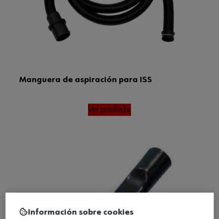
Manguera de aspiración para ISS
Ver producto
Información sobre cookies