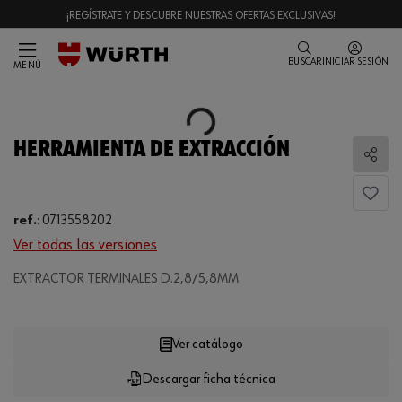
¡REGÍSTRATE Y DESCUBRE NUESTRAS OFERTAS EXCLUSIVAS!
BUSCAR
INICIAR SESIÓN
MENÚ
Loading...
HERRAMIENTA DE EXTRACCIÓN
Comp
ref.
:
0713558202
Ver todas las versiones
Loading...
EXTRACTOR TERMINALES D.2,8/5,8MM
Ver catálogo
Descargar ficha técnica
CANTIDAD
UE