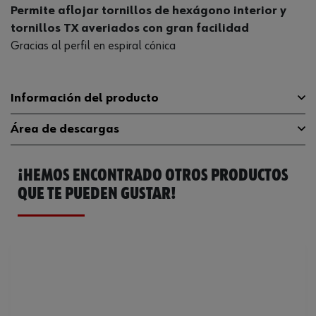
Permite aflojar tornillos de hexágono interior y
tornillos TX averiados con gran facilidad
Gracias al perfil en espiral cónica
Información del producto
Área de descargas
Longitud
60 mm
¡HEMOS ENCONTRADO OTROS PRODUCTOS
Accionamiento
3/8 pulgadas
Catálogo General
0714131206
QUE TE PUEDEN GUSTAR!
Diámetro
6 mm
Código del sistema armonizado
82054000000
Peso del producto (por artículo)
33.000 g