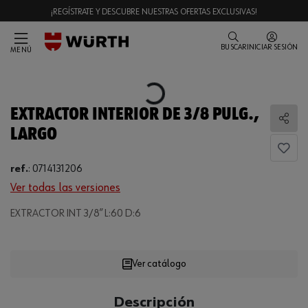
¡REGÍSTRATE Y DESCUBRE NUESTRAS OFERTAS EXCLUSIVAS!
BUSCAR
INICIAR SESIÓN
MENÚ
Loading...
EXTRACTOR INTERIOR DE 3/8 PULG.,
Comp
LARGO
ref.
:
0714131206
Ver todas las versiones
EXTRACTOR INT 3/8” L:60 D:6
Loading...
Ver catálogo
CANTIDAD
Descripción
UE