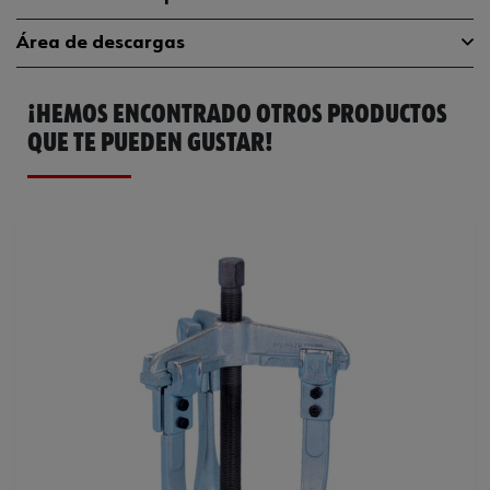
Área de descargas
Peso del producto (por artículo)
1.000 g
¡HEMOS ENCONTRADO OTROS PRODUCTOS
Catálogo General
0714527103
QUE TE PUEDEN GUSTAR!
Ficha Técnica
32408903.pdf