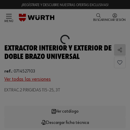
¡REGÍSTRATE Y DESCUBRE NUESTRAS OFERTAS EXCLUSIVAS!
BUSCAR
INICIAR SESIÓN
MENÚ
Loading...
EXTRACTOR INTERIOR Y EXTERIOR DE
Comp
DOBLE BRAZO UNIVERSAL
ref.
:
0714527103
Ver todas las versiones
EXTRAC.2 P.RIGIDAS 115-25, 3T
Loading...
Ver catálogo
Descargar ficha técnica
CANTIDAD
UE