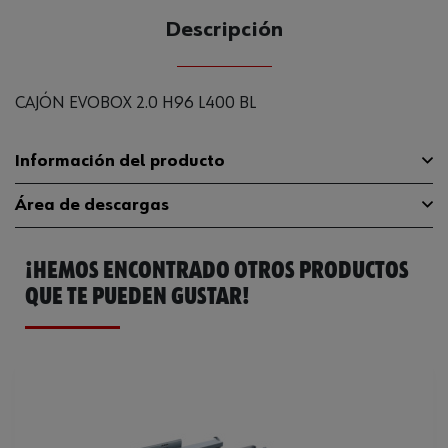
Descripción
CAJÓN EVOBOX 2.0 H96 L400 BL
Información del producto
Área de descargas
Material
ST
¡HEMOS ENCONTRADO OTROS PRODUCTOS
Regulación lateral
+/- 1,5 mm
Manual de instalación
684353470.pdf
QUE TE PUEDEN GUSTAR!
Superficie
PWD
Catálogo General
0684320503
Color
Blanco
Ficha Técnica
573269411.pdf
Longitud nominal
400 mm
Ficha Técnica
573269414.pdf
Regulación de altura
+/- 2 mm
Ficha Técnica
573269415.pdf