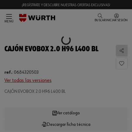
¡REGÍSTRATE Y DESCUBRE NUESTRAS OFERTAS EXCLUSIVAS!
BUSCAR
INICIAR SESIÓN
MENÚ
Loading...
CAJÓN EVOBOX 2.0 H96 L400 BL
Comp
ref.
:
0684320503
Ver todas las versiones
CAJÓN EVOBOX 2.0 H96 L400 BL
Loading...
Ver catálogo
Descargar ficha técnica
CANTIDAD
UE