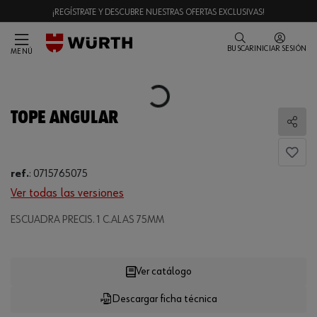
¡REGÍSTRATE Y DESCUBRE NUESTRAS OFERTAS EXCLUSIVAS!
BUSCAR
INICIAR SESIÓN
MENÚ
Loading...
TOPE ANGULAR
Comp
ref.
:
0715765075
Ver todas las versiones
ESCUADRA PRECIS. 1 C.ALAS 75MM
Loading...
Ver catálogo
Descargar ficha técnica
CANTIDAD
UE