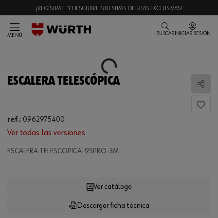
¡REGÍSTRATE Y DESCUBRE NUESTRAS OFERTAS EXCLUSIVAS!
BUSCAR
INICIAR SESIÓN
MENÚ
Loading...
ESCALERA TELESCÓPICA
Comp
ref.
:
0962975400
Ver todas las versiones
Loading...
ESCALERA TELESCOPICA-9SPRO-3M
Ver catálogo
Descargar ficha técnica
CANTIDAD
UE