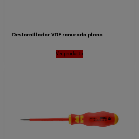
Grosor del filo de corte x anchura
0,4 x 2,5 mm
del filo de corte
Longitud de la
empuñadura/anchura de la
83 / 27 mm
Destornillador VDE ranurado plano
empuñadura
Ver producto