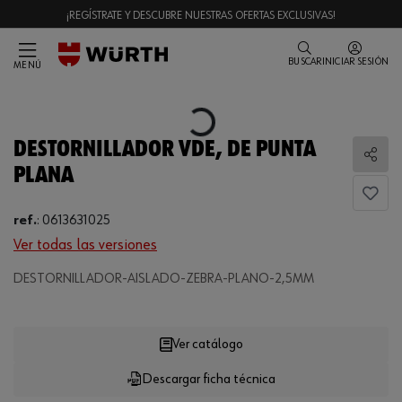
¡REGÍSTRATE Y DESCUBRE NUESTRAS OFERTAS EXCLUSIVAS!
BUSCAR
INICIAR SESIÓN
MENÚ
Loading...
DESTORNILLADOR VDE, DE PUNTA
Comp
PLANA
ref.
:
0613631025
Ver todas las versiones
DESTORNILLADOR-AISLADO-ZEBRA-PLANO-2,5MM
Loading...
Ver catálogo
Descargar ficha técnica
CANTIDAD
UE