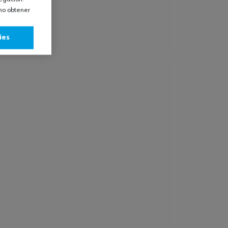
omo obtener
ies