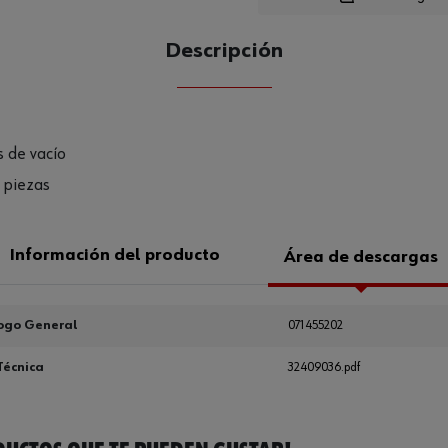
Loading
Descripción
CANTIDAD
UE
s de vacío
0 piezas
Información del producto
Área de descargas
ogo General
071455202
Técnica
32409036.pdf