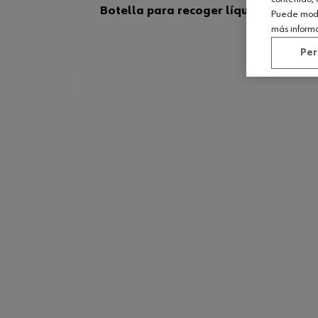
Botella para recoger líquido de fren
Puede modif
más inform
Per