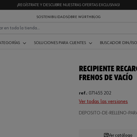
¡REGÍSTRATE Y DESCUBRE NUESTRAS OFERTAS EXCLUSIVAS!
SOSTENIBILIDAD
SOBRE WÜRTH
BLOG
ATEGORÍAS
SOLUCIONES PARA CLIENTES
BUSCADOR DIN/IS
RECIPIENTE RECA
FRENOS DE VACÍO
ref.
:
071455 202
Ver todas las versiones
.
DEPOSITO-DE-RELLENO-PARA
Ver catálogo