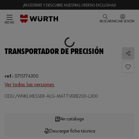
¡REGÍSTRATE Y DESCUBRE NUESTRAS OFERTAS EXCLUSIVAS!
BUSCAR
INICIAR SESIÓN
MENÚ
Loading...
TRANSPORTADOR DE PRECISIÓN
Comp
ref.
:
0715774300
Ver todas las versiones
DDU /WNKLMESSER-ALG-MATTVERB200-L300
Loading...
Ver catálogo
Descargar ficha técnica
CANTIDAD
UE