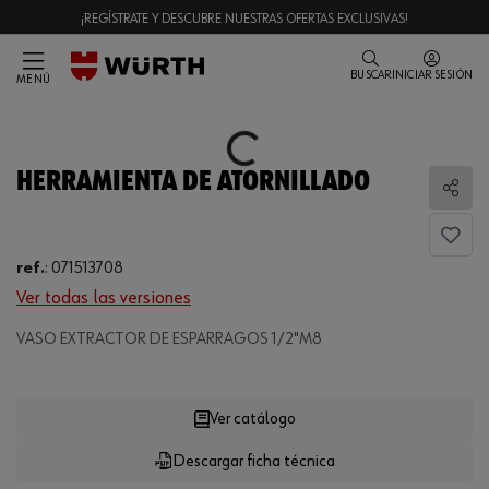
¡REGÍSTRATE Y DESCUBRE NUESTRAS OFERTAS EXCLUSIVAS!
BUSCAR
INICIAR SESIÓN
MENÚ
Loading...
HERRAMIENTA DE ATORNILLADO
Comp
ref.
:
071513708
Ver todas las versiones
VASO EXTRACTOR DE ESPARRAGOS 1/2"M8
Loading...
Ver catálogo
Descargar ficha técnica
CANTIDAD
UE