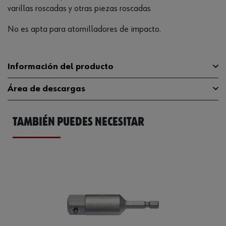
varillas roscadas y otras piezas roscadas
No es apta para atornilladores de impacto.
Información del producto
Área de descargas
Longitud
38 mm
TAMBIÉN PUEDES NECESITAR
Se puede utilizar para el tornillo
M8
Catálogo General
071513708
Diámetro
25 mm
Ficha Técnica
32408825.pdf
Código del sistema armonizado
82042000000
Peso del producto (por artículo)
120.900 g