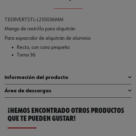
TEERVERTSTL-L210036MM
Mango de rastrillo para alquitrán
Para esparcidor de alquitrán de aluminio
Recto, con cono pequeño
Toma 36
Información del producto
Área de descargas
Material de la empuñadura larga
Haya
¡HEMOS ENCONTRADO OTROS PRODUCTOS
Longitud
2100 mm
Catálogo General
0715735002
QUE TE PUEDEN GUSTAR!
Diámetro
36 mm
Código del sistema armonizado
44170000000