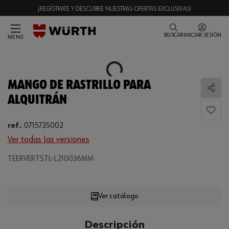
¡REGÍSTRATE Y DESCUBRE NUESTRAS OFERTAS EXCLUSIVAS!
BUSCAR
INICIAR SESIÓN
MENÚ
Loading...
MANGO DE RASTRILLO PARA
Comp
ALQUITRÁN
ref.
:
0715735002
Ver todas las versiones
Loading...
TEERVERTSTL-L210036MM
Ver catálogo
CANTIDAD
Descripción
UE