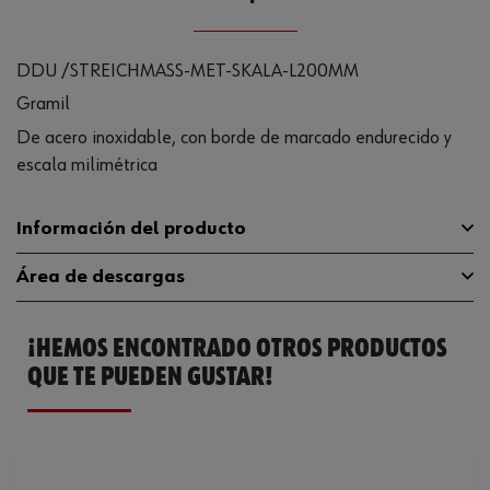
DDU /STREICHMASS-MET-SKALA-L200MM
Gramil
De acero inoxidable, con borde de marcado endurecido y
escala milimétrica
Información del producto
Área de descargas
Material
Acero, inoxidable
¡HEMOS ENCONTRADO OTROS PRODUCTOS
Superficie
PL
Catálogo General
071570200
QUE TE PUEDEN GUSTAR!
Rango de medición máximo de
200 mm
longitud
Anchura del carril
40 mm