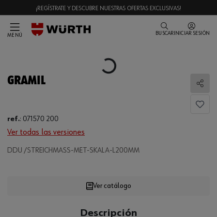
¡REGÍSTRATE Y DESCUBRE NUESTRAS OFERTAS EXCLUSIVAS!
BUSCAR
INICIAR SESIÓN
MENÚ
Loading...
GRAMIL
Comp
ref.
:
071570 200
Ver todas las versiones
Loading...
DDU /STREICHMASS-MET-SKALA-L200MM
Ver catálogo
CANTIDAD
Descripción
UE