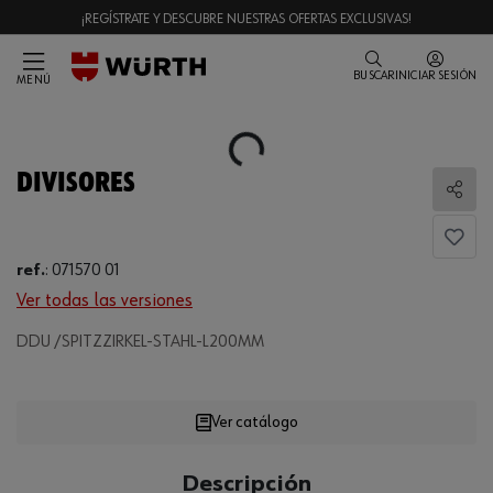
¡REGÍSTRATE Y DESCUBRE NUESTRAS OFERTAS EXCLUSIVAS!
BUSCAR
INICIAR SESIÓN
MENÚ
Loading...
DIVISORES
Comp
ref.
:
071570 01
Ver todas las versiones
DDU /SPITZZIRKEL-STAHL-L200MM
Loading...
Ver catálogo
CANTIDAD
Descripción
UE