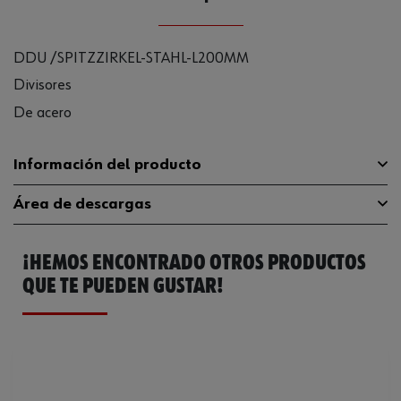
DDU /SPITZZIRKEL-STAHL-L200MM
Divisores
De acero
Información del producto
Área de descargas
Material
ST
¡HEMOS ENCONTRADO OTROS PRODUCTOS
Longitud
200 mm
Catálogo General
07157001
QUE TE PUEDEN GUSTAR!
Código del sistema armonizado
90173000000
Peso del producto (por artículo)
198.900 g