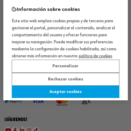
Información sobre cookies
¡WÜRTH EMPRESA SOLIDARIA!
Este sitio web emplea cookies propias y de terceros para
gestionar el portal, personalizar el contenido, analizar el
comportamiento del usuario y ofrecer funciones para
mejorar su navegación. Puede modificar sus preferencias
mediante la configuración de cookies habilitada, así como
obtener más información en nuestra
política de cookies
¡DESCARGA NUESTRA APP!
Personalizar
Rechazar cookies
MÉTODOS DE PAGO
Aceptar cookies
¡SÍGUENOS!