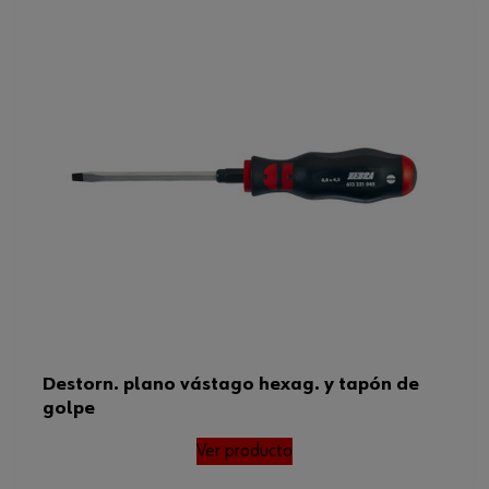
Grosor del filo de corte x anchura
0,6 x 3,5 mm
del filo de corte
Longitud de la
empuñadura/anchura de la
83 / 27 mm
empuñadura
Destorn. plano vástago hexag. y tapón de
golpe
Ver producto