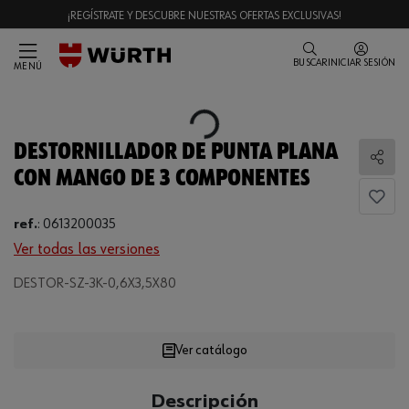
¡REGÍSTRATE Y DESCUBRE NUESTRAS OFERTAS EXCLUSIVAS!
BUSCAR
INICIAR SESIÓN
MENÚ
Loading...
DESTORNILLADOR DE PUNTA PLANA
Comp
CON MANGO DE 3 COMPONENTES
ref.
:
0613200035
Ver todas las versiones
DESTOR-SZ-3K-0,6X3,5X80
Loading...
Ver catálogo
CANTIDAD
Descripción
UE