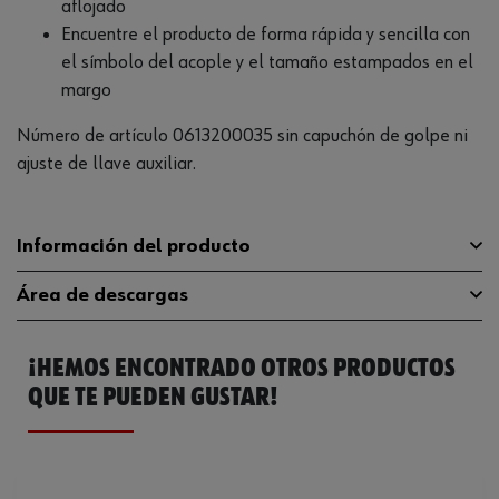
aflojado
Encuentre el producto de forma rápida y sencilla con
el símbolo del acople y el tamaño estampados en el
margo
Número de artículo 0613200035 sin capuchón de golpe ni
ajuste de llave auxiliar.
Información del producto
Área de descargas
Longitud de hoja
80 mm
¡HEMOS ENCONTRADO OTROS PRODUCTOS
Grosor del filo de corte
0.6 mm
Catálogo General
0613200035
QUE TE PUEDEN GUSTAR!
Longitud del mango
83 mm
Longitud
163 mm