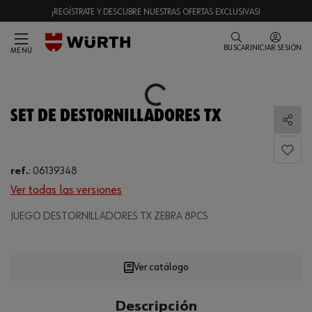
¡REGÍSTRATE Y DESCUBRE NUESTRAS OFERTAS EXCLUSIVAS!
BUSCAR
INICIAR SESIÓN
MENÚ
Loading...
SET DE DESTORNILLADORES TX
Comp
ref.
:
06139348
Ver todas las versiones
Loading...
JUEGO DESTORNILLADORES TX ZEBRA 8PCS
Ver catálogo
CANTIDAD
Descripción
UE