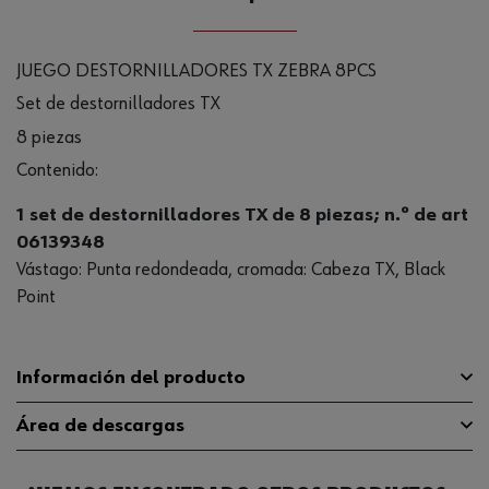
JUEGO DESTORNILLADORES TX ZEBRA 8PCS
Set de destornilladores TX
8 piezas
Contenido:
1 set de destornilladores TX de 8 piezas; n.º de art
06139348
Vástago: Punta redondeada, cromada: Cabeza TX, Black
Point
Información del producto
Área de descargas
Número de piezas en el
8 Uds
surtido/juego