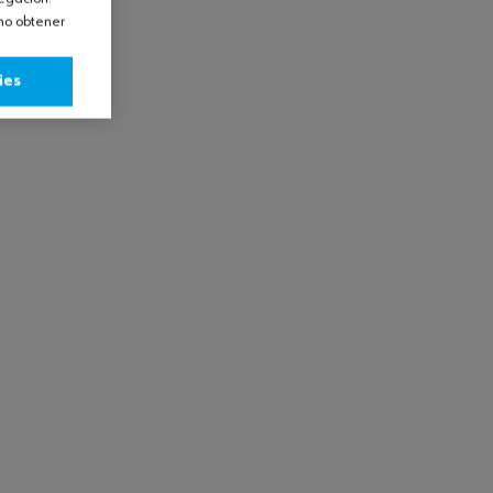
omo obtener
ies