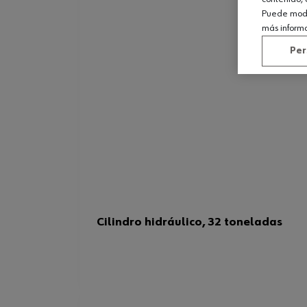
Puede modif
más inform
Per
Cilindro hidráulico, 32 toneladas