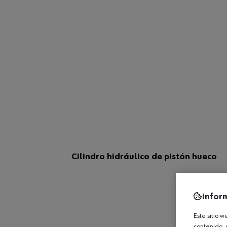
Cilindro hidráulico de pistón hueco
Infor
Este sitio 
contenido, 