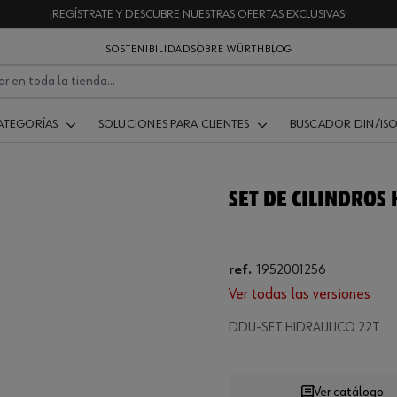
¡REGÍSTRATE Y DESCUBRE NUESTRAS OFERTAS EXCLUSIVAS!
SOSTENIBILIDAD
SOBRE WÜRTH
BLOG
ATEGORÍAS
SOLUCIONES PARA CLIENTES
BUSCADOR DIN/IS
SET DE CILINDROS 
ref.
:
1952001256
Ver todas las versiones
Loading...
DDU-SET HIDRAULICO 22T
Ver catálogo