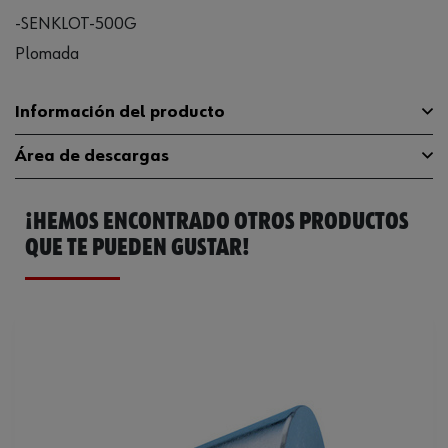
-SENKLOT-500G
Plomada
Información del producto
Área de descargas
Peso
500 g
¡HEMOS ENCONTRADO OTROS PRODUCTOS
Código del sistema armonizado
82019000000
Catálogo General
071370101
QUE TE PUEDEN GUSTAR!
Peso del producto (por artículo)
505.000 g