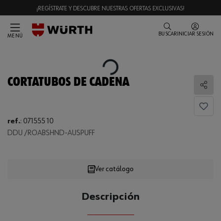
¡REGÍSTRATE Y DESCUBRE NUESTRAS OFERTAS EXCLUSIVAS!
BUSCAR
INICIAR SESIÓN
MENÚ
Loading...
CORTATUBOS DE CADENA
Comp
ref.
:
071555 10
DDU /ROABSHND-AUSPUFF
Loading...
Ver catálogo
CANTIDAD
Descripción
UE