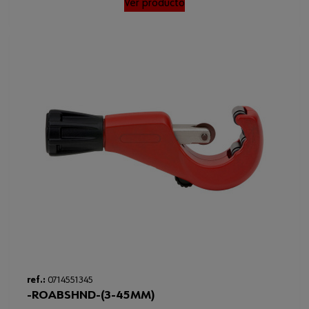
Loading...
Ver producto
ref.:
0714551345
-ROABSHND-(3-45MM)