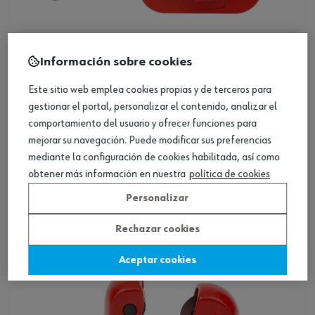
Información sobre cookies
Este sitio web emplea cookies propias y de terceros para
gestionar el portal, personalizar el contenido, analizar el
ref.:
0714551331
comportamiento del usuario y ofrecer funciones para
CORTATUBOS D3-35MM
mejorar su navegación. Puede modificar sus preferencias
mediante la configuración de cookies habilitada, así como
Loading...
obtener más información en nuestra
política de cookies
Ver producto
Personalizar
Rechazar cookies
Aceptar cookies