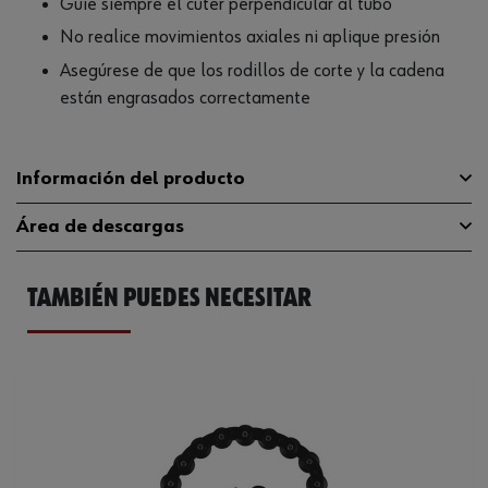
Guíe siempre el cúter perpendicular al tubo
No realice movimientos axiales ni aplique presión
Asegúrese de que los rodillos de corte y la cadena
están engrasados correctamente
Información del producto
Área de descargas
Longitud de la cadena
270 mm
TAMBIÉN PUEDES NECESITAR
Longitud
250 mm
Catálogo General
07155510
Capacidad de corte máxima en
78 mm
tubería de acero
Código del sistema armonizado
82034000000
Peso del producto (por artículo)
895.000 g
Altura
120 mm