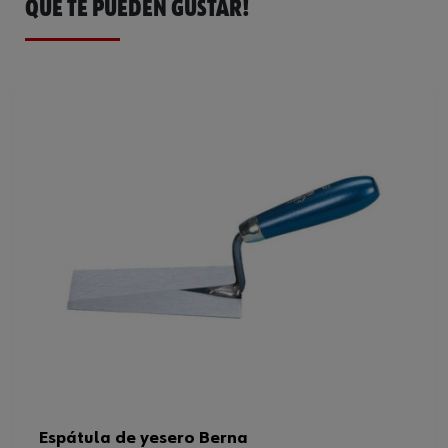
QUE TE PUEDEN GUSTAR!
Material de la empuñadura
Madera
Código del sistema armonizado
82055910000
Espesor de material
0.8 mm
Peso del producto (por artículo)
128.500 g
Espátula de yesero Berna