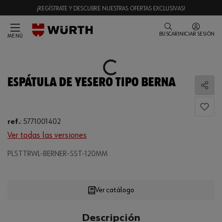
¡REGÍSTRATE Y DESCUBRE NUESTRAS OFERTAS EXCLUSIVAS!
BUSCAR
INICIAR SESIÓN
MENÚ
Loading...
ESPÁTULA DE YESERO TIPO BERNA
Comp
ref.
:
5771001402
Ver todas las versiones
PLSTTRWL-BERNER-SST-120MM
Loading...
Ver catálogo
CANTIDAD
Descripción
UE