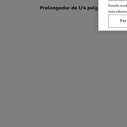
Puede modif
Prolongador de 1/4 pulg., 100 mm
más inform
Per