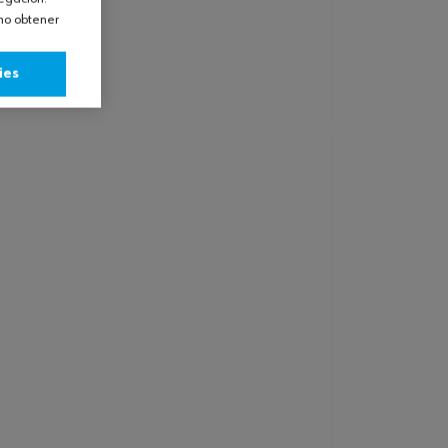
omo obtener
ies