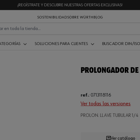
¡REGÍSTRATE Y DESCUBRE NUESTRAS OFERTAS EXCLUSIVAS!
SOSTENIBILIDAD
SOBRE WÜRTH
BLOG
ATEGORÍAS
SOLUCIONES PARA CLIENTES
BUSCADOR DIN/IS
PROLONGADOR DE 
ref.
:
0713118116
Ver todas las versiones
Loading
PROLON. LLAVE TUBULAR 1/4
Ver catálogo