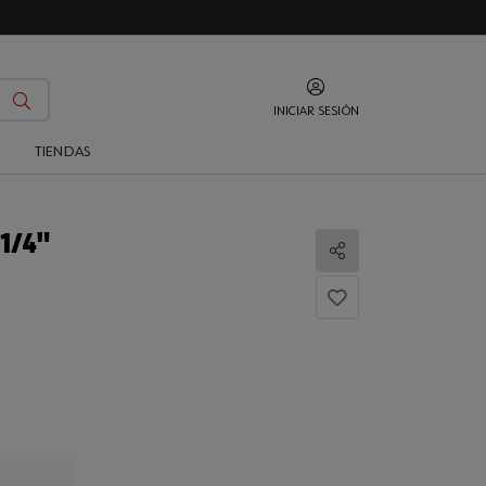
INICIAR SESIÓN
O
TIENDAS
1/4"
Compartir
...