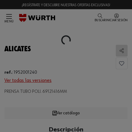
¡REGÍSTRATE Y DESCUBRE NUESTRAS OFERTAS EXCLUSIVAS!
BUSCAR
INICIAR SESIÓN
MENÚ
Loading...
ALICATES
Comp
ref.
:
1952001240
Ver todas las versiones
Loading...
PRENSA TUBO POLI. 69121416MM
Ver catálogo
CANTIDAD
Descripción
UE