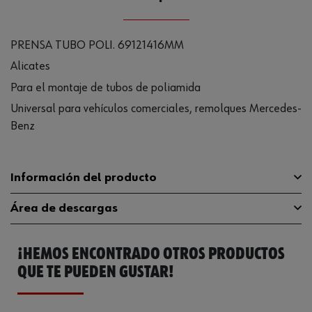
PRENSA TUBO POLI. 69121416MM
Alicates
Para el montaje de tubos de poliamida
Universal para vehículos comerciales, remolques Mercedes-
Benz
Información del producto
Área de descargas
Longitud
280 mm
¡HEMOS ENCONTRADO OTROS PRODUCTOS
Rango de agarre mínimo
6 mm
Catálogo General
1952001240
QUE TE PUEDEN GUSTAR!
Rango de agarre máximo
16 mm
Peso del producto (por artículo)
1200.000 g