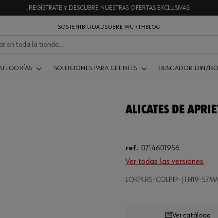
¡REGÍSTRATE Y DESCUBRE NUESTRAS OFERTAS EXCLUSIVAS!
SOSTENIBILIDAD
SOBRE WÜRTH
BLOG
ATEGORÍAS
SOLUCIONES PARA CLIENTES
BUSCADOR DIN/IS
ALICATES DE APRIE
ref.
:
0714601956
Ver todas las versiones
Loading..
LOKPLRS-COLPIP-(TH19-57M
Ver catálogo