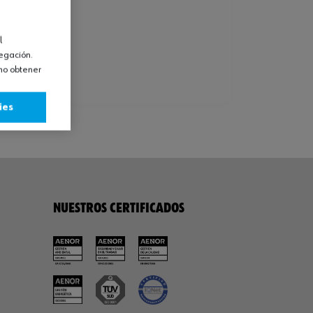
l
vegación.
omo obtener
ies
NUESTROS CERTIFICADOS