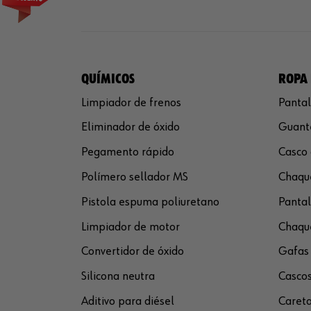
QUÍMICOS
ROPA 
Limpiador de frenos
Pantal
Eliminador de óxido
Guante
Pegamento rápido
Casco 
Polímero sellador MS
Chaque
Pistola espuma poliuretano
Pantal
Limpiador de motor
Chaque
Convertidor de óxido
Gafas 
Silicona neutra
Cascos
Aditivo para diésel
Careta