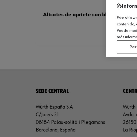
Infor
Alicates de apriete con bloqueo
Este sitio 
contenido, 
Puede modif
más inform
Per
SEDE CENTRAL
CENTR
Würth España S.A
Würth 
C/Joiers 21
Avda. 
08184 Palau-solità i Plegamans
26150 
Barcelona, España
La Rio