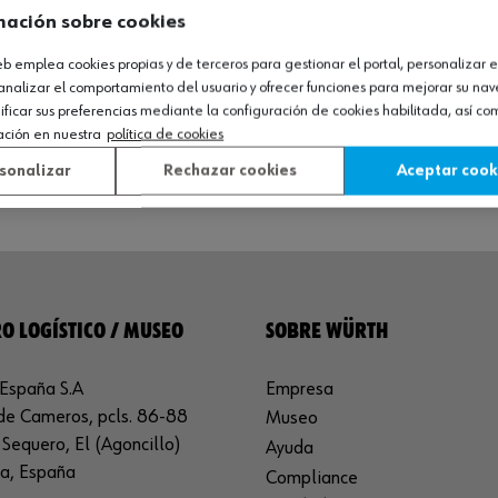
mación sobre cookies
web emplea cookies propias y de terceros para gestionar el portal, personalizar e
analizar el comportamiento del usuario y ofrecer funciones para mejorar su na
icar sus preferencias mediante la configuración de cookies habilitada, así c
Ver producto
ación en nuestra
política de cookies
sonalizar
Rechazar cookies
Aceptar cook
O LOGÍSTICO / MUSEO
SOBRE WÜRTH
España S.A
Empresa
de Cameros, pcls. 86-88
Museo
Sequero, El (Agoncillo)
Ayuda
ja, España
Compliance