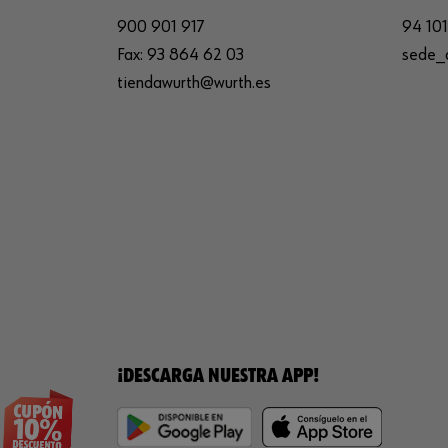
900 901 917
94 101
Fax:
93 864 62 03
sede_
tiendawurth@wurth.es
¡DESCARGA NUESTRA APP!