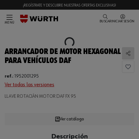
¡REGÍSTRATE Y DESCUBRE NUESTRAS OFERTAS EXCLUSIVAS!
BUSCAR
INICIAR SESIÓN
MENÚ
Loading...
ARRANCADOR DE MOTOR HEXAGONAL
Comp
PARA VEHÍCULOS DAF
ref.
:
1952001295
Ver todas las versiones
LLAVE ROTACIÀN MOTOR DAF FX 95
Loading...
Ver catálogo
CANTIDAD
Descripción
UE