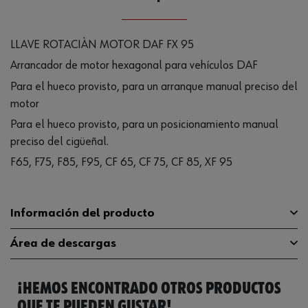
LLAVE ROTACIÀN MOTOR DAF FX 95
Arrancador de motor hexagonal para vehículos DAF
Para el hueco provisto, para un arranque manual preciso del
motor
Para el hueco provisto, para un posicionamiento manual
preciso del cigüeñal.
F65, F75, F85, F95, CF 65, CF 75, CF 85, XF 95
Información del producto
Área de descargas
Accionamiento externo
WS24
¡HEMOS ENCONTRADO OTROS PRODUCTOS
Tipo de accionamiento
Hexágono exterior
Catálogo General
1952001295
QUE TE PUEDEN GUSTAR!