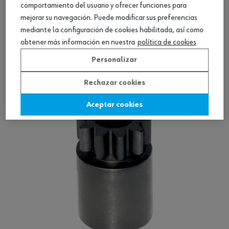
comportamiento del usuario y ofrecer funciones para
mejorar su navegación. Puede modificar sus preferencias
Rotador cigüeñal motor MB-MAN 3 eng.
mediante la configuración de cookies habilitada, así como
placa intrm.
obtener más información en nuestra
política de cookies
Ver producto
Personalizar
Rechazar cookies
Aceptar cookies