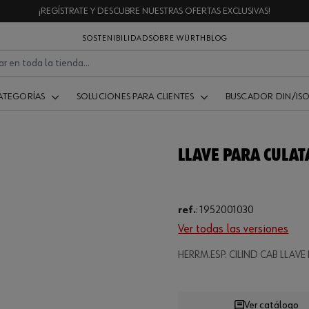
¡REGÍSTRATE Y DESCUBRE NUESTRAS OFERTAS EXCLUSIVAS!
SOSTENIBILIDAD
SOBRE WÜRTH
BLOG
ATEGORÍAS
SOLUCIONES PARA CLIENTES
BUSCADOR DIN/IS
LLAVE PARA CULATA
ref.
:
1952001030
Ver todas las versiones
HERRM.ESP. CILIND CAB LLAVE
Ver catálogo