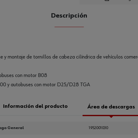
Loading...
Descripción
CANTIDAD
UE
 y montaje de tornillos de cabeza cilíndrica de vehículos comerc
buses con motor B08
000 y autobuses con motor D25/D28 TGA
Información del producto
Área de descargas
ogo General
1952001030