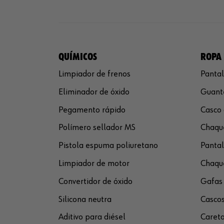
QUÍMICOS
ROPA 
Limpiador de frenos
Pantal
Eliminador de óxido
Guante
Pegamento rápido
Casco 
Polímero sellador MS
Chaque
Pistola espuma poliuretano
Pantal
Limpiador de motor
Chaque
Convertidor de óxido
Gafas 
Silicona neutra
Cascos
Aditivo para diésel
Careta