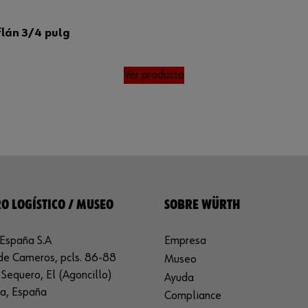
flán 3/4 pulg
Ver producto
O LOGÍSTICO / MUSEO
SOBRE WÜRTH
España S.A
Empresa
de Cameros, pcls. 86-88
Museo
Sequero, El (Agoncillo)
Ayuda
ja, España
Compliance