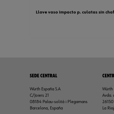
Llave vaso impacto p. culatas sin cha
SEDE CENTRAL
CENTR
Würth España S.A
Würth 
C/Joiers 21
Avda. 
08184 Palau-solità i Plegamans
26150 
Barcelona, España
La Rio