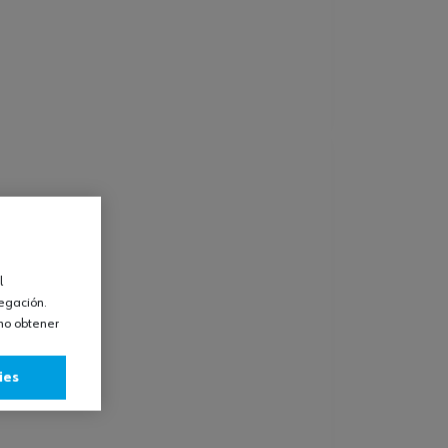
l
vegación.
omo obtener
ies