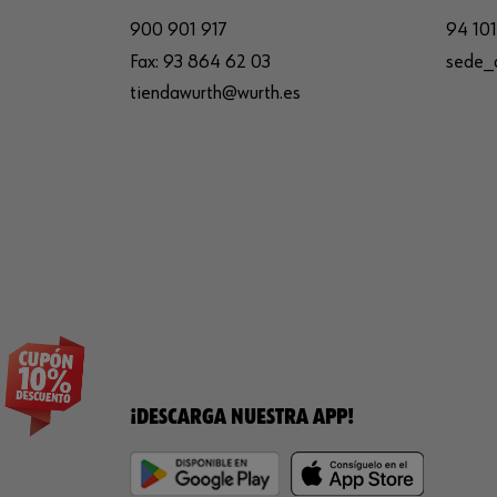
900 901 917
94 101
Fax:
93 864 62 03
sede_
tiendawurth@wurth.es
¡DESCARGA NUESTRA APP!