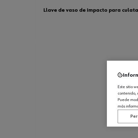
Llave de vaso de impacto para culata
Infor
Este sitio 
contenido, 
Puede modif
más inform
Per