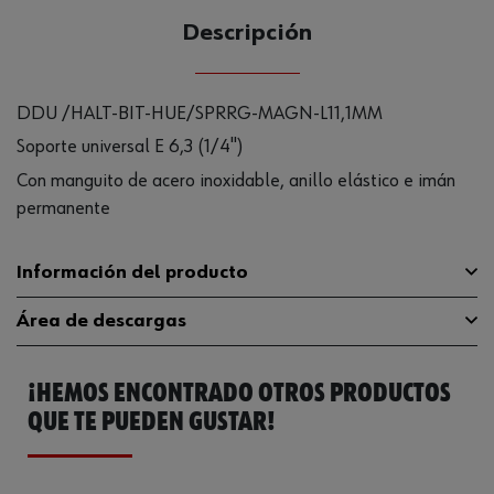
Descripción
DDU /HALT-BIT-HUE/SPRRG-MAGN-L11,1MM
Soporte universal E 6,3 (1/4")
Con manguito de acero inoxidable, anillo elástico e imán
permanente
Información del producto
Área de descargas
Material
ST
¡HEMOS ENCONTRADO OTROS PRODUCTOS
Tipo de punta
Hexágono interior
Catálogo General
0614176699
QUE TE PUEDEN GUSTAR!
Longitud
74 mm
Ficha Técnica
32408694.pdf
Accionamiento
E 6.3 (1/4 pulgadas)
Ficha Técnica
32408713.pdf