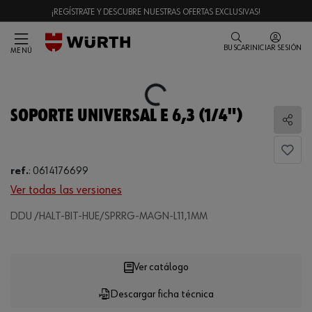
¡REGÍSTRATE Y DESCUBRE NUESTRAS OFERTAS EXCLUSIVAS!
BUSCAR
INICIAR SESIÓN
MENÚ
Loading...
SOPORTE UNIVERSAL E 6,3 (1/4")
Comp
ref.
:
0614176699
Ver todas las versiones
Loading...
DDU /HALT-BIT-HUE/SPRRG-MAGN-L11,1MM
Ver catálogo
Descargar ficha técnica
CANTIDAD
UE